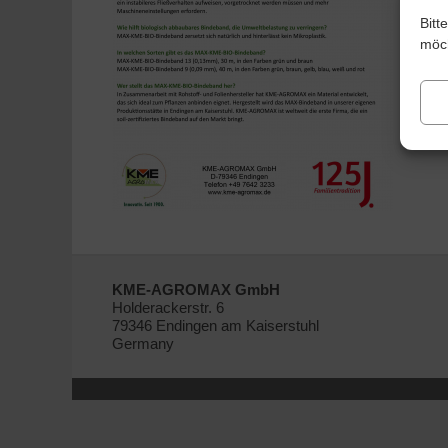
Bitt
möch
KME-AGROMAX GmbH
Holderackerstr. 6
79346 Endingen am Kaiserstuhl
Germany