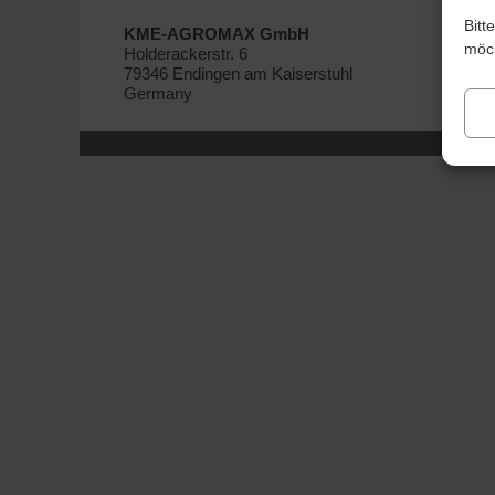
Bitt
KME-AGROMAX GmbH
möch
Holderackerstr. 6
79346 Endingen am Kaiserstuhl
Germany