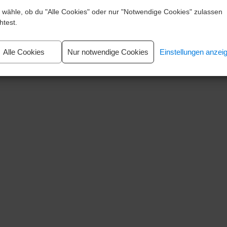
e wähle, ob du "Alle Cookies" oder nur "Notwendige Cookies" zulassen
☏ +49 (0)7642 3233
D
test.
info@kme-agromax.de
Alle Cookies
Nur notwendige Cookies
Einstellungen anzei