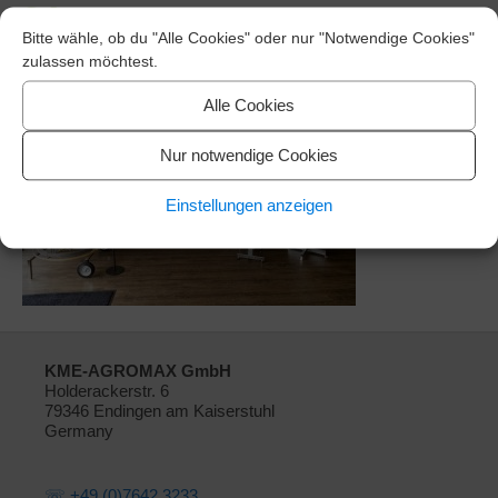
24
Bitte wähle, ob du "Alle Cookies" oder nur "Notwendige Cookies"
zulassen möchtest.
Alle Cookies
Nur notwendige Cookies
Einstellungen anzeigen
KME-AGROMAX GmbH
Holderackerstr. 6
79346 Endingen am Kaiserstuhl
Germany
☏ +49 (0)7642 3233