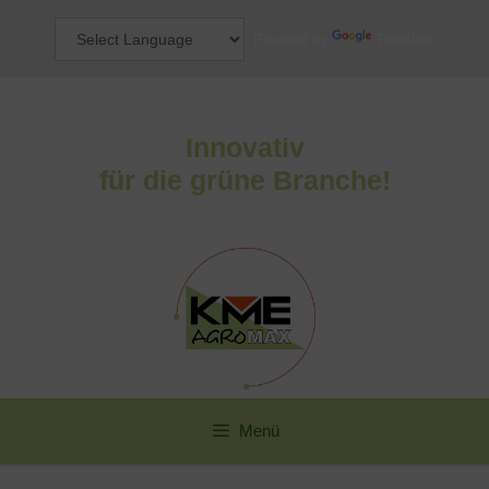
Zum
Inhalt
Powered by
Translate
springen
Innovativ
für die grüne Branche!
Menü