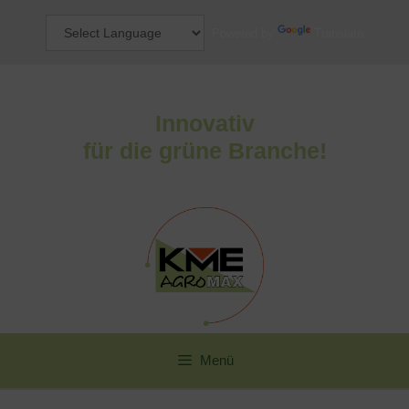
Zum
Inhalt
Powered by
Translate
springen
Innovativ
für die grüne Branche!
Menü